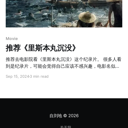
Movie
​推荐《里斯本丸沉没》
推荐去电影院看《里斯本丸沉没》这个纪录片。 很多人看
到是纪录片，可能会觉得自己应该不感兴趣，电影名似乎
也不够有吸引力。 最开始看到一些这个电影的好评，产生
Sep 15, 2024
3 min read
了一些兴趣，看了下电影的海报和预告剪辑，其实没有觉
得会好看，是冲着豆瓣9.3分的高分，好奇去看看。 可以
当做一个很好的剧情片来看，关于使命、战争、爱情、亲
情、友情、勇气。 当一艘船沉入海底，当一个人成了谜。
这句歌词里的船就是“里斯本丸”号。 为影像工作者和海洋
工程师，导演似乎肩负起了探寻这艘沉船的使命。 2014
自刘地
© 2026
年方励作为《后会无期》的制片人，和韩寒在东极岛拍摄
时，了解到附近有一艘沉船叫“里斯本丸”。方励也是一个
关于我